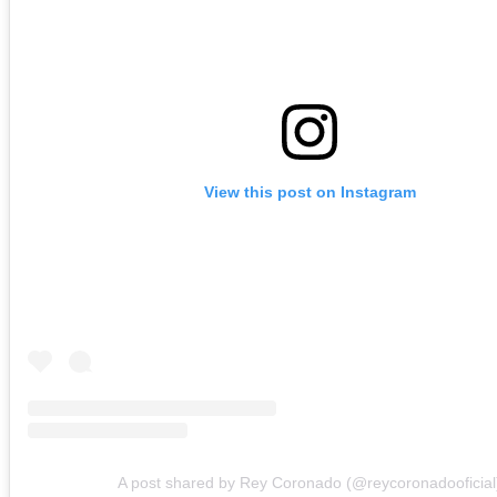
View this post on Instagram
A post shared by Rey Coronado (@reycoronadooficial