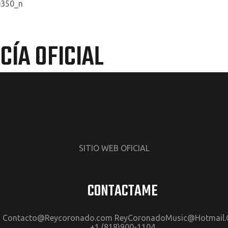
ÍA OFICIAL
SITIO WEB OFICIAL
CONTACTAME
Contacto@Reycoronado.com ReyCoronadoMusic@Hotmail
+1 (818)900-1104