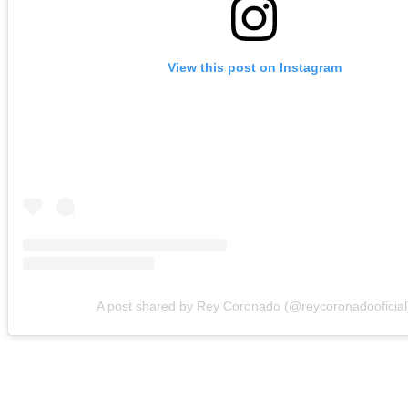
View this post on Instagram
A post shared by Rey Coronado (@reycoronadooficial